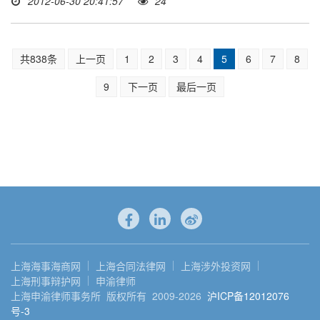
2012-06-30 20:41:57
24
共838条
上一页
1
2
3
4
5
6
7
8
9
下一页
最后一页
上海海事海商网
上海合同法律网
上海涉外投资网
上海刑事辩护网
申渝律师
上海申渝律师事务所 版权所有 2009-2026
沪ICP备12012076
号-3